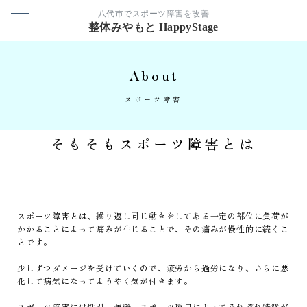
八代市でスポーツ障害を改善
整体みやもと HappyStage
About
スポーツ障害
そもそもスポーツ障害とは
スポーツ障害とは、繰り返し同じ動きをしてある一定の部位に負荷が
かかることによって痛みが生じることで、その痛みが慢性的に続くこ
とです。
少しずつダメージを受けていくので、疲労から過労になり、さらに悪
化して病気になってようやく気が付きます。
スポーツ障害には性別、年齢、スポーツ種目によってそれぞれ特徴が