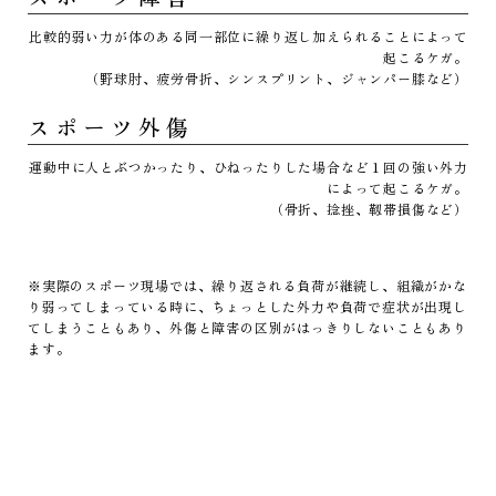
比較的弱い力が体のある同一部位に繰り返し加えられることによって
起こるケガ。
（野球肘、疲労骨折、シンスプリント、ジャンパー膝など）
スポーツ外傷
運動中に人とぶつかったり、ひねったりした場合など１回の強い外力
によって起こるケガ。
（骨折、捻挫、靱帯損傷など）
※実際のスポーツ現場では、繰り返される負荷が継続し、組織がかな
り弱ってしまっている時に、ちょっとした外力や負荷で症状が出現し
てしまうこともあり、外傷と障害の区別がはっきりしないこともあり
ます。